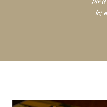
sur l
les 