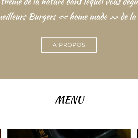
e thème de la nature dans lequel vous dégu
meilleurs Burgers « home made » de la v
A PROPOS
MENU