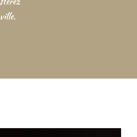
sterez
ille.