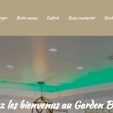
rger
Notre menu
Galerie
Nous contacter
Venir
z les bienvenus au Garden B